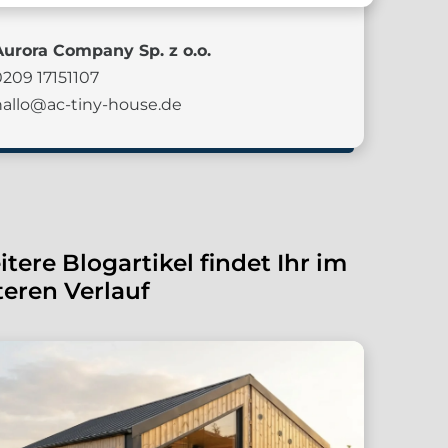
Aurora Company Sp. z o.o.
0209 17151107
hallo@ac-tiny-house.de
tere Blogartikel findet Ihr im
eren Verlauf